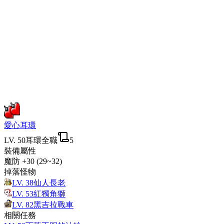
愛心耳環
LV.
50
耳環
全職
5
裝備屬性
魔防
+30 (29~32)
掉落怪物
LV.
38
仙人長老
LV.
53
紅獨角獅
LV.
82
黑吉拉戰車
相關任務