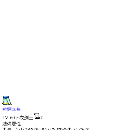
藍鋼玉裙
LV.
60
下衣
劍士
7
裝備屬性
力量
+2 (1~3)
物防
+52 (47~57)
命中
+1 (0~2)