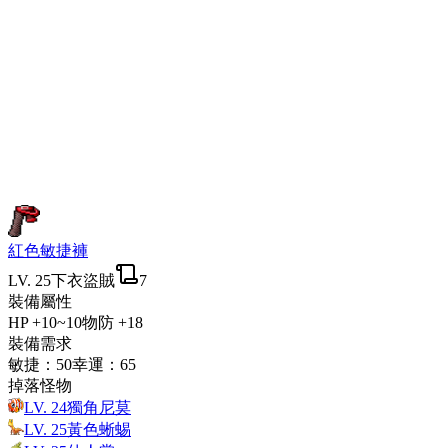
紅色敏捷褲
LV.
25
下衣
盜賊
7
裝備屬性
HP
+10~10
物防
+18
裝備需求
敏捷
：
50
幸運
：
65
掉落怪物
LV.
24
獨角尼莫
LV.
25
黃色蜥蜴